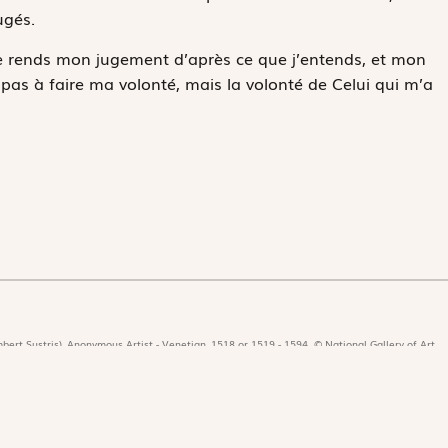
ugés.
je rends mon jugement d’après ce que j’entends, et mon
pas à faire ma volonté, mais la volonté de Celui qui m’a
bert Sustris), Anonymous Artist - Venetian, 1518 or 1519 - 1594. © National Gallery of Art,