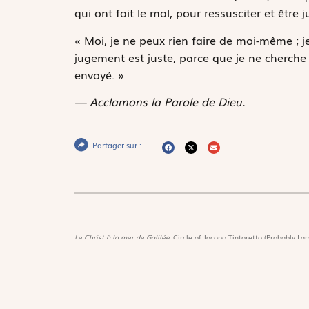
qui ont fait le mal, pour ressusciter et être j
« Moi, je ne peux rien faire de moi-même ; 
jugement est juste, parce que je ne cherche 
envoyé. »
— Acclamons la Parole de Dieu.
Partager sur :
Le Christ à la mer de Galilée,
Circle of Jacopo Tintoretto (Probably Lam
New-York