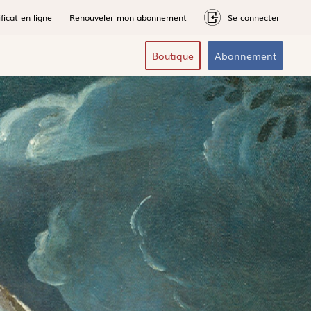
ficat en ligne
Renouveler mon abonnement
Se connecter
Boutique
Abonnement