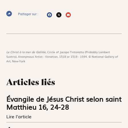
Partager sur :
Le Christ à la mer de Galilée,
Circle of Jacopo Tintoretto (Probably Lambert
Sustris), Anonymous Artist - Venetian, 1518 or 1519 - 1594. © National Gallery of
Art, New-York
Articles liés
Évangile de Jésus Christ selon saint
Matthieu 16, 24-28
Lire l'article