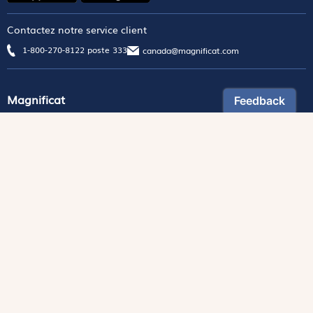
Contactez notre service client
1-800-270-8122 poste 333
canada@magnificat.com
Magnificat
Découvrir
Les trésors de la rédaction
Lire Magnificat en ligne
Fonds de dotation
Les livres du mois
Revues
Édition papier
Édition numérique