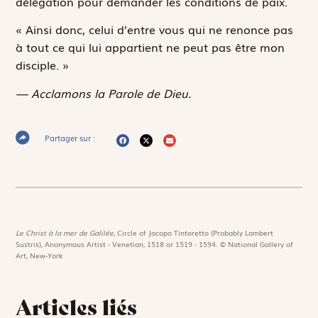
délégation pour demander les conditions de paix.
« Ainsi donc, celui d’entre vous qui ne renonce pas
à tout ce qui lui appartient ne peut pas être mon
disciple. »
— Acclamons la Parole de Dieu.
Partager sur :
Le Christ à la mer de Galilée,
Circle of Jacopo Tintoretto (Probably Lambert
Sustris), Anonymous Artist - Venetian, 1518 or 1519 - 1594. © National Gallery of
Art, New-York
Articles liés