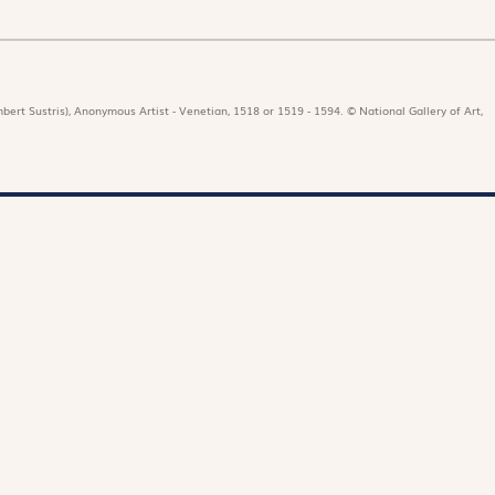
bert Sustris), Anonymous Artist - Venetian, 1518 or 1519 - 1594. © National Gallery of Art,
icat
Revues
Nos 
r
Édition papier
Édit
ors de la rédaction
Édition numérique
Les 
nificat en ligne
Magnificat Junior
Paro
e dotation
Théophile
es du mois
S'abonner