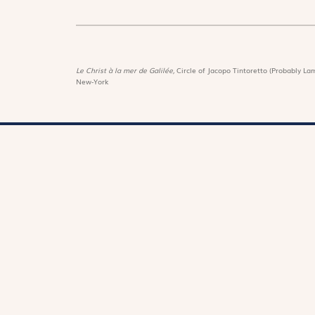
Le Christ à la mer de Galilée,
Circle of Jacopo Tintoretto (Probably Lam
New-York
Magnif
Découvri
Suivez-nous :
Les trés
Lire Mag
Téléchargez notre application
Fonds d
Les livr
Contactez notre service client