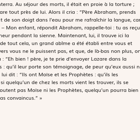
erra. Au séjour des morts, il était en proie à la torture ;
are tout près de lui. Alors il cria : “Père Abraham, prends
t de son doigt dans l’eau pour me rafraîchir la langue, ca
. – Mon enfant, répondit Abraham, rappelle-toi : tu as reçu
eur pendant la sienne. Maintenant, lui, il trouve ici la
s de tout cela, un grand abîme a été établi entre vous et
ers vous ne le puissent pas, et que, de là-bas non plus, o
 : “Eh bien ! père, je te prie d’envoyer Lazare dans la
es : qu’il leur porte son témoignage, de peur qu’eux aussi n
i dit : “Ils ont Moïse et les Prophètes : qu’ils les
si quelqu’un de chez les morts vient les trouver, ils se
écoutent pas Moïse ni les Prophètes, quelqu’un pourra bien
 pas convaincus.” »