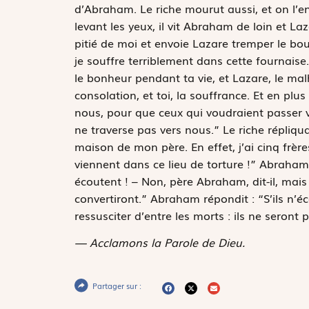
d’Abraham. Le riche mourut aussi, et on l’ent
levant les yeux, il vit Abraham de loin et Laz
pitié de moi et envoie Lazare tremper le bou
je souffre terriblement dans cette fournaise
le bonheur pendant ta vie, et Lazare, le malh
consolation, et toi, la souffrance. Et en plu
nous, pour que ceux qui voudraient passer v
ne traverse pas vers nous.” Le riche répliqua
maison de mon père. En effet, j’ai cinq frèr
viennent dans ce lieu de torture !” Abraham lu
écoutent ! – Non, père Abraham, dit-il, mais 
convertiront.” Abraham répondit : “S’ils n’
ressusciter d’entre les morts : ils ne seront
— Acclamons la Parole de Dieu.
Partager sur :