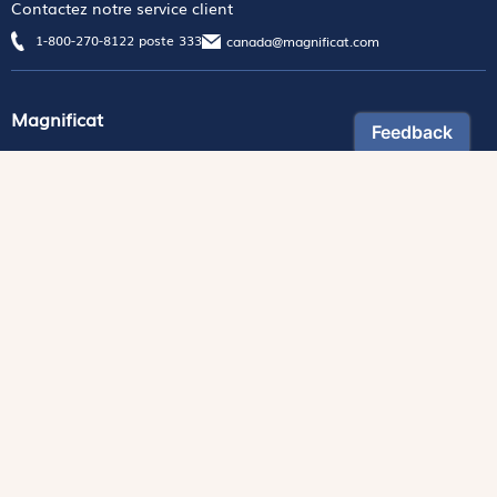
Contactez notre service client
1-800-270-8122 poste 333
canada@magnificat.com
Magnificat
Découvrir
Les trésors de la rédaction
Lire Magnificat en ligne
Fonds de dotation
Les livres du mois
Revues
Édition papier
Édition numérique
Magnificat Junior