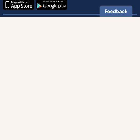
Contactez notre service client
1-800-270-8122 poste 333
canada@magnificat.com
Magnificat
Découvrir
Les trésors de la rédaction
Lire Magnificat en ligne
Fonds de dotation
Les livres du mois
Revues
Édition papier