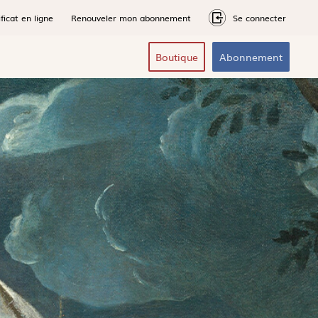
ficat en ligne
Renouveler mon abonnement
Se connecter
Boutique
Abonnement