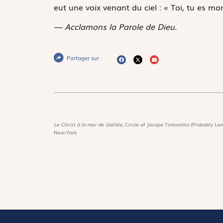
eut une voix venant du ciel : « Toi, tu es mon
— Acclamons la Parole de Dieu.
Partager sur :
Le Christ à la mer de Galilée,
Circle of Jacopo Tintoretto (Probably Lam
New-York