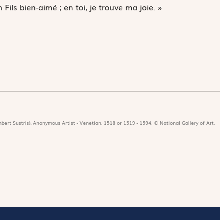
 Fils bien-aimé ; en toi, je trouve ma joie. »
bert Sustris), Anonymous Artist - Venetian, 1518 or 1519 - 1594. © National Gallery of Art,