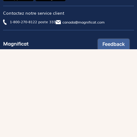
Contactez notre service client
1-800-270-8122 poste 333
canada@magnificat.com
Magnificat
Découvrir
Les trésors de la rédaction
Lire Magnificat en ligne
Fonds de dotation
Les livres du mois
Revues
Édition papier
Édition numérique