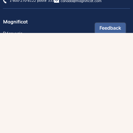
1-800-270-8122 poste 333
canada@magnificat.com
Magnificat
Découvrir
Les trésors de la rédaction
Lire Magnificat en ligne
Fonds de dotation
Les livres du mois
Revues
Édition papier
Édition numérique
Magnificat Junior
Théophile