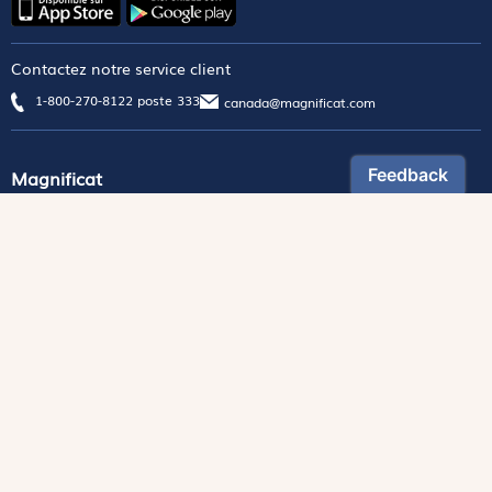
Contactez notre service client
1-800-270-8122 poste 333
canada@magnificat.com
Magnificat
Découvrir
Les trésors de la rédaction
Lire Magnificat en ligne
Fonds de dotation
Les livres du mois
Revues
Édition papier