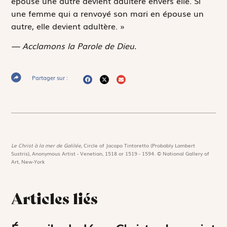
épouse une autre devient adultère envers elle. Si
une femme qui a renvoyé son mari en épouse un
autre, elle devient adultère. »
— Acclamons la Parole de Dieu.
Partager sur :
Le Christ à la mer de Galilée,
Circle of Jacopo Tintoretto (Probably Lambert
Sustris), Anonymous Artist - Venetian, 1518 or 1519 - 1594. © National Gallery of
Art, New-York
Articles liés