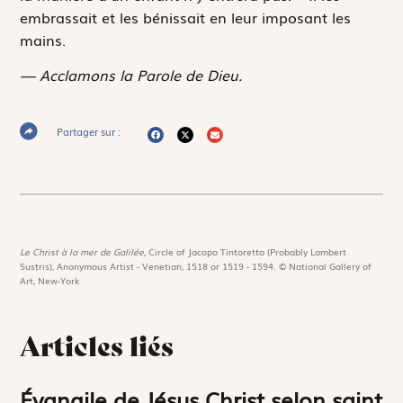
embrassait et les bénissait en leur imposant les
mains.
— Acclamons la Parole de Dieu.
Partager sur :
Le Christ à la mer de Galilée,
Circle of Jacopo Tintoretto (Probably Lambert
Sustris), Anonymous Artist - Venetian, 1518 or 1519 - 1594. © National Gallery of
Art, New-York
Articles liés
Évangile de Jésus Christ selon saint