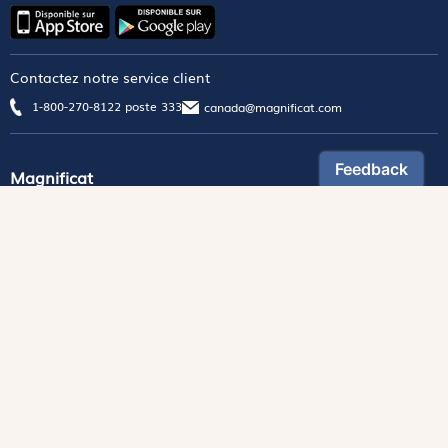
Contactez notre service client
1-800-270-8122 poste 333
canada@magnificat.com
Magnificat
Découvrir
Les trésors de la rédaction
Lire Magnificat en ligne
Fonds de dotation
Les livres du mois
Revues
Édition papier