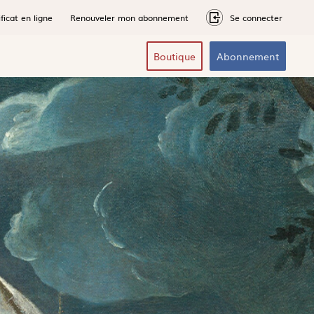
ficat en ligne
Renouveler mon abonnement
Se connecter
Boutique
Abonnement