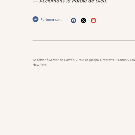
— Acclamons la Parole de Dieu.
Partager sur :
Le Christ à la mer de Galilée,
Circle of Jacopo Tintoretto (Probably Lam
New-York