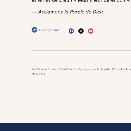
— Acclamons la Parole de Dieu.
Partager sur :
Le Christ à la mer de Galilée,
Circle of Jacopo Tintoretto (Probably Lam
New-York