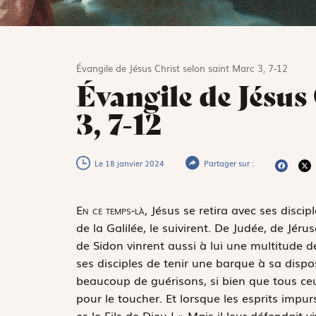
Évangile de Jésus Christ selon saint Marc 3, 7-12
Évangile de Jésus
3, 7-12
Le 18 janvier 2024
Partager sur :
E
n ce temps-là,
Jésus se retira avec ses discip
de la Galilée, le suivirent. De Judée, de Jér
de Sidon vinrent aussi à lui une multitude de 
ses disciples de tenir une barque à sa disposi
beaucoup de guérisons, si bien que tous ceux
pour le toucher. Et lorsque les esprits impurs 
es le Fils de Dieu ! » Mais il leur défendait 