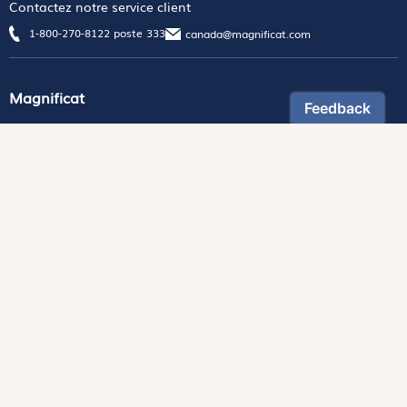
Contactez notre service client
1-800-270-8122 poste 333
canada@magnificat.com
Magnificat
Découvrir
Les trésors de la rédaction
Lire Magnificat en ligne
Fonds de dotation
Les livres du mois
Revues
Édition papier
Édition numérique
Magnificat Junior