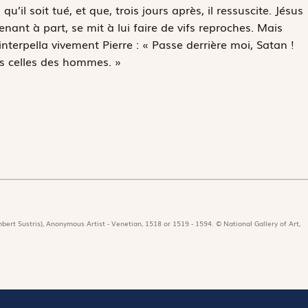
qu’il soit tué, et que, trois jours après, il ressuscite. Jésus
enant à part, se mit à lui faire de vifs reproches. Mais
 interpella vivement Pierre : « Passe derrière moi, Satan !
is celles des hommes. »
bert Sustris), Anonymous Artist - Venetian, 1518 or 1519 - 1594. © National Gallery of Art,