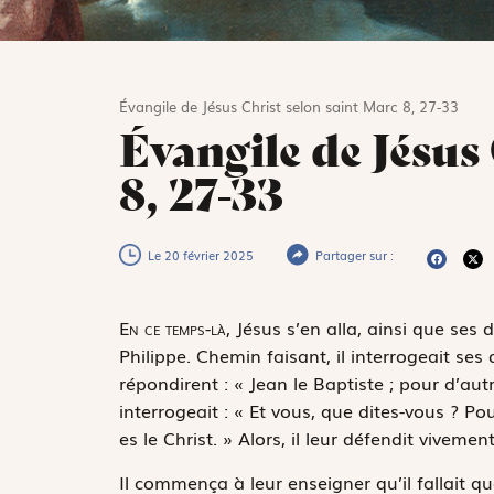
Évangile de Jésus Christ selon saint Marc 8, 27-33
Évangile de Jésus
8, 27-33
Le 20 février 2025
Partager sur :
E
n ce temps-là,
Jésus s’en alla, ainsi que ses d
Philippe. Chemin faisant, il interrogeait ses di
répondirent : « Jean le Baptiste ; pour d’autr
interrogeait : « Et vous, que dites-vous ? Pour
es le Christ. » Alors, il leur défendit viveme
Il commença à leur enseigner qu’il fallait qu