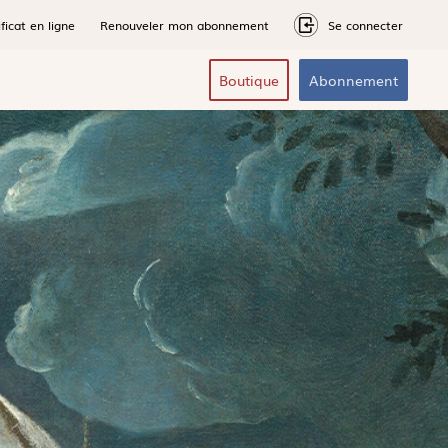
ficat en ligne
Renouveler mon abonnement
Se connecter
Boutique
Abonnement