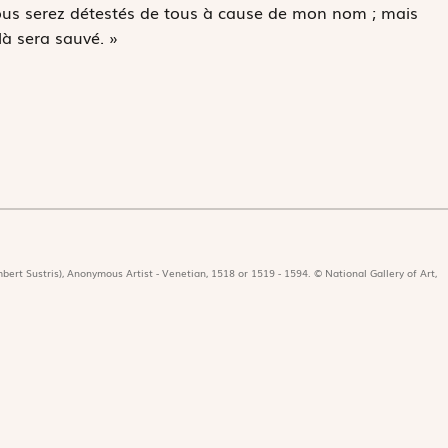
Vous serez détestés de tous à cause de mon nom ; mais
-là sera sauvé. »
bert Sustris), Anonymous Artist - Venetian, 1518 or 1519 - 1594. © National Gallery of Art,