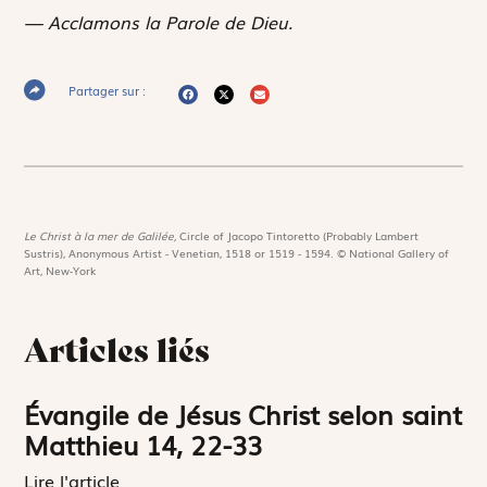
— Acclamons la Parole de Dieu.
Partager sur :
Le Christ à la mer de Galilée,
Circle of Jacopo Tintoretto (Probably Lambert
Sustris), Anonymous Artist - Venetian, 1518 or 1519 - 1594. © National Gallery of
Art, New-York
Articles liés
Évangile de Jésus Christ selon saint
Matthieu 14, 22-33
Lire l'article