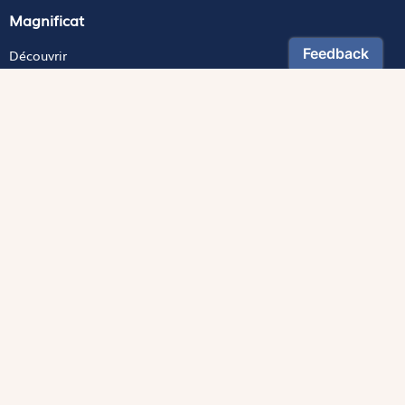
Magnificat
Découvrir
Les trésors de la rédaction
Lire Magnificat en ligne
Fonds de dotation
Les livres du mois
Revues
Édition papier
Édition numérique
Magnificat Junior
Théophile
S'abonner