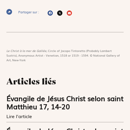
Partager sur :
Le Christ à la mer de Galilée,
Circle of Jacopo Tintoretto (Probably Lambert
Sustris), Anonymous Artist - Venetian, 1518 or 1519 - 1594. © National Gallery of
Art, New-York
Articles liés
Évangile de Jésus Christ selon saint
Matthieu 17, 14-20
Lire l'article