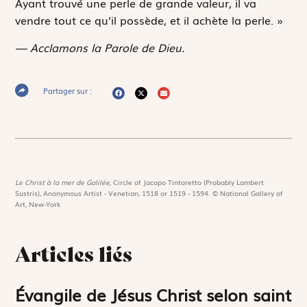
Ayant trouvé une perle de grande valeur, il va
vendre tout ce qu’il possède, et il achète la perle. »
— Acclamons la Parole de Dieu.
Partager sur :
Le Christ à la mer de Galilée,
Circle of Jacopo Tintoretto (Probably Lambert
Sustris), Anonymous Artist - Venetian, 1518 or 1519 - 1594. © National Gallery of
Art, New-York
Articles liés
Évangile de Jésus Christ selon saint