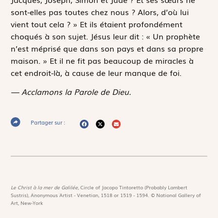
sont-elles pas toutes chez nous ? Alors, d’où lui
vient tout cela ? » Et ils étaient profondément
choqués à son sujet. Jésus leur dit : « Un prophète
n’est méprisé que dans son pays et dans sa propre
maison. » Et il ne fit pas beaucoup de miracles à
cet endroit-là, à cause de leur manque de foi.
— Acclamons la Parole de Dieu.
Partager sur :
Le Christ à la mer de Galilée,
Circle of Jacopo Tintoretto (Probably Lambert
Sustris), Anonymous Artist - Venetian, 1518 or 1519 - 1594. © National Gallery of
Art, New-York