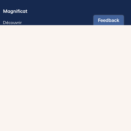
Magnificat
Découvrir
Les trésors de la rédaction
Lire Magnificat en ligne
Fonds de dotation
Les livres du mois
Revues
Édition papier
Édition numérique
Magnificat Junior
Théophile
S'abonner