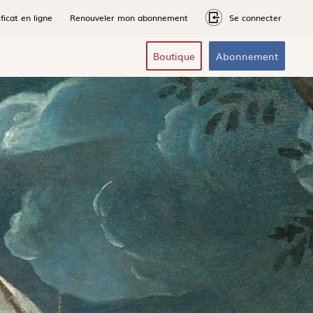
ficat en ligne
Renouveler mon abonnement
Se connecter
Boutique
Abonnement