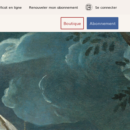
ficat en ligne
Renouveler mon abonnement
Se connecter
Boutique
Abonnement