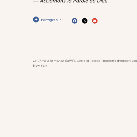
— Acclamons la Parole de Dieu.
Partager sur :
Le Christ à la mer de Galilée,
Circle of Jacopo Tintoretto (Probably Lam
New-York