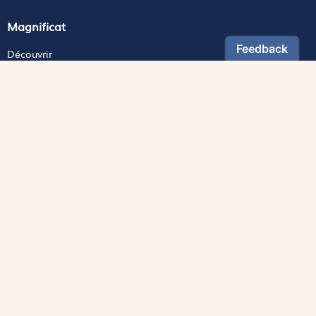
Magnificat
Découvrir
Les trésors de la rédaction
Lire Magnificat en ligne
Fonds de dotation
Les livres du mois
Revues
Édition papier
Édition numérique
Magnificat Junior
Théophile
S'abonner