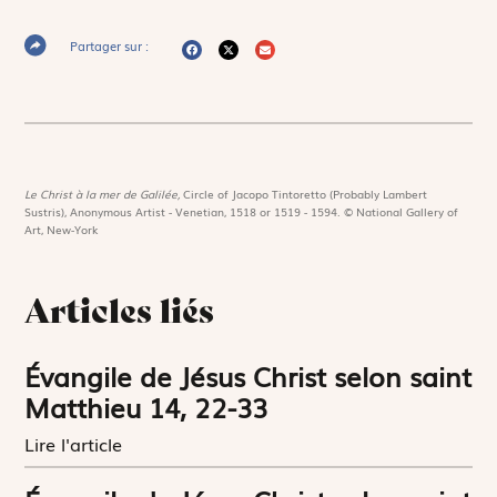
Partager sur :
Le Christ à la mer de Galilée,
Circle of Jacopo Tintoretto (Probably Lambert
Sustris), Anonymous Artist - Venetian, 1518 or 1519 - 1594. © National Gallery of
Art, New-York
Articles liés
Évangile de Jésus Christ selon saint
Matthieu 14, 22-33
Lire l'article