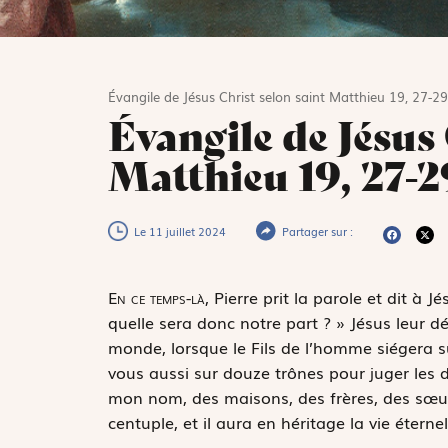
Évangile de Jésus Christ selon saint Matthieu 19, 27-29
Évangile de Jésus 
Matthieu 19, 27-2
Le 11 juillet 2024
Partager sur :
E
n ce temps-là,
Pierre prit la parole et dit à J
quelle sera donc notre part ? » Jésus leur dé
monde, lorsque le Fils de l’homme siégera su
vous aussi sur douze trônes pour juger les do
mon nom, des maisons, des frères, des sœurs
centuple, et il aura en héritage la vie éternel