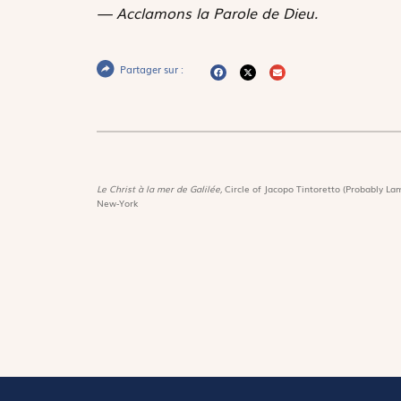
— Acclamons la Parole de Dieu.
Partager sur :
Le Christ à la mer de Galilée,
Circle of Jacopo Tintoretto (Probably Lam
New-York