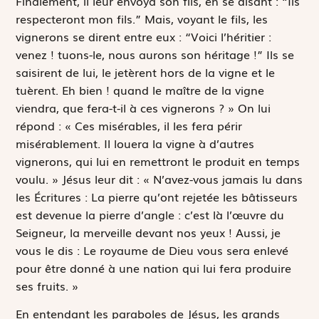
Finalement, il leur envoya son fils, en se disant : “Ils
respecteront mon fils.” Mais, voyant le fils, les
vignerons se dirent entre eux : “Voici l’héritier :
venez ! tuons-le, nous aurons son héritage !” Ils se
saisirent de lui, le jetèrent hors de la vigne et le
tuèrent. Eh bien ! quand le maître de la vigne
viendra, que fera-t-il à ces vignerons ? » On lui
répond : « Ces misérables, il les fera périr
misérablement. Il louera la vigne à d’autres
vignerons, qui lui en remettront le produit en temps
voulu. » Jésus leur dit : « N’avez-vous jamais lu dans
les Écritures :
La pierre qu’ont rejetée les bâtisseurs
est devenue la pierre d’angle
: c’est là l’œuvre du
Seigneur, la merveille devant nos yeux
!
Aussi, je
vous le dis : Le royaume de Dieu vous sera enlevé
pour être donné à une nation qui lui fera produire
ses fruits. »
En entendant les paraboles de Jésus, les grands