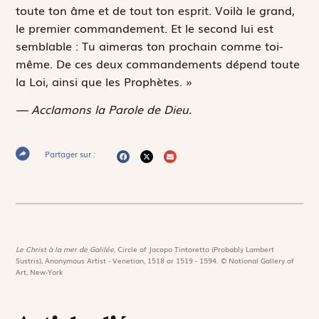
toute ton âme et de tout ton esprit.
Voilà le grand,
le premier commandement. Et le second lui est
semblable :
Tu aimeras ton prochain comme toi-
même
. De ces deux commandements dépend toute
la Loi, ainsi que les Prophètes. »
— Acclamons la Parole de Dieu.
Partager sur :
Le Christ à la mer de Galilée,
Circle of Jacopo Tintoretto (Probably Lambert
Sustris), Anonymous Artist - Venetian, 1518 or 1519 - 1594. © National Gallery of
Art, New-York