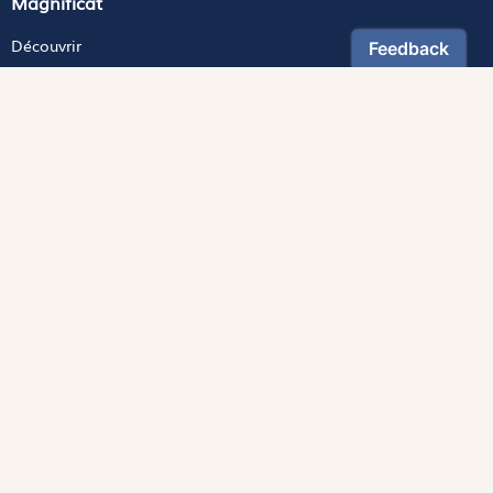
Magnificat
Découvrir
Les trésors de la rédaction
Lire Magnificat en ligne
Fonds de dotation
Les livres du mois
Revues
Édition papier
Édition numérique
Magnificat Junior
Théophile
S'abonner