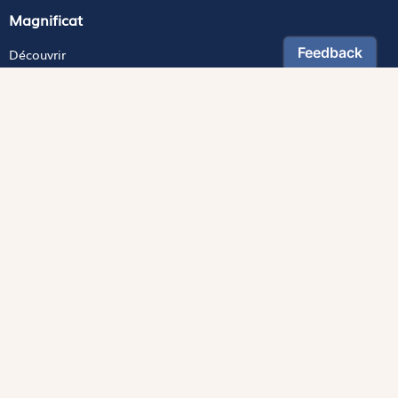
Magnificat
Découvrir
Les trésors de la rédaction
Lire Magnificat en ligne
Fonds de dotation
Les livres du mois
Revues
Édition papier
Édition numérique
Magnificat Junior
Théophile
S'abonner