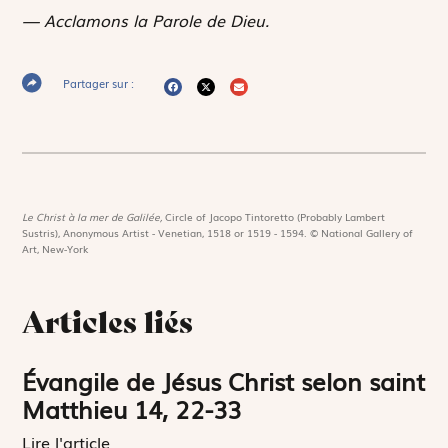
— Acclamons la Parole de Dieu.
Partager sur :
Le Christ à la mer de Galilée,
Circle of Jacopo Tintoretto (Probably Lambert
Sustris), Anonymous Artist - Venetian, 1518 or 1519 - 1594. © National Gallery of
Art, New-York
Articles liés
Évangile de Jésus Christ selon saint
Matthieu 14, 22-33
Lire l'article