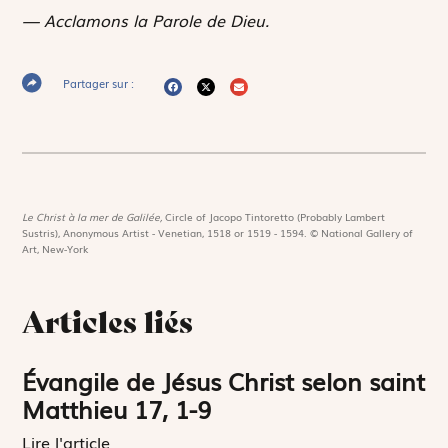
— Acclamons la Parole de Dieu.
Partager sur :
Le Christ à la mer de Galilée,
Circle of Jacopo Tintoretto (Probably Lambert
Sustris), Anonymous Artist - Venetian, 1518 or 1519 - 1594. © National Gallery of
Art, New-York
Articles liés
Évangile de Jésus Christ selon saint
Matthieu 17, 1-9
Lire l'article