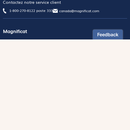
Contactez notre service client
1-800-270-8122 poste 333
canada@magnificat.com
Magnificat
Découvrir
Les trésors de la rédaction
Lire Magnificat en ligne
Fonds de dotation
Les livres du mois
Revues
Édition papier
Édition numérique
Magnificat Junior