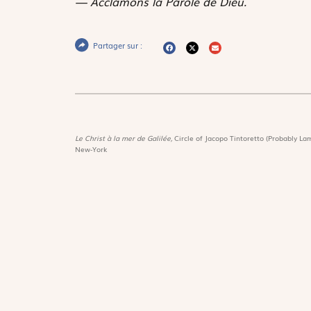
— Acclamons la Parole de Dieu.
Partager sur :
Le Christ à la mer de Galilée,
Circle of Jacopo Tintoretto (Probably Lam
New-York
Magnif
Découvri
Suivez-nous :
Les trés
Lire Mag
Téléchargez notre application