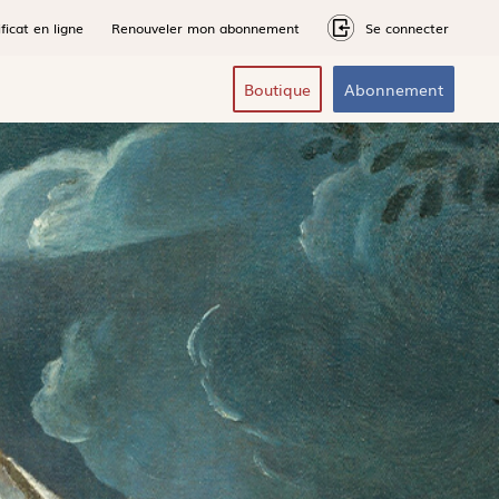
ficat en ligne
Renouveler mon abonnement
Se connecter
Boutique
Abonnement