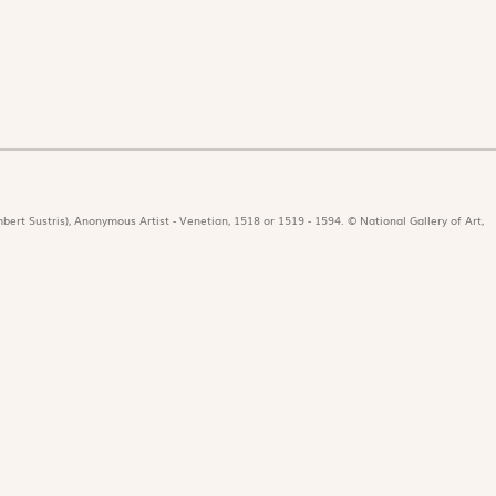
bert Sustris), Anonymous Artist - Venetian, 1518 or 1519 - 1594. © National Gallery of Art,
icat
Revues
Nos 
r
Édition papier
Édit
ors de la rédaction
Édition numérique
Les 
nificat en ligne
Magnificat Junior
Paro