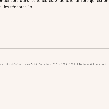
ntier sera dans les ténèbres. Si donc la lumière qui est en
, les ténèbres ! »
bert Sustris), Anonymous Artist - Venetian, 1518 or 1519 - 1594. © National Gallery of Art,