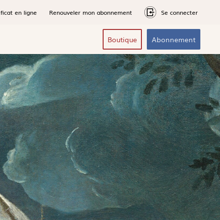
ficat en ligne
Renouveler mon abonnement
Se connecter
Boutique
Abonnement