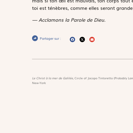
mais si ton œil est mauvais, ton corps tout e
toi est ténèbres, comme elles seront grandes
— Acclamons la Parole de Dieu.
Partager sur :
Le Christ à la mer de Galilée,
Circle of Jacopo Tintoretto (Probably Lam
New-York