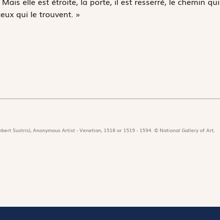
ais elle est étroite, la porte, il est resserré, le chemin qui
eux qui le trouvent. »
bert Sustris), Anonymous Artist - Venetian, 1518 or 1519 - 1594. © National Gallery of Art,