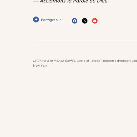
— Acclamons la Parole de Dieu.
Partager sur :
Le Christ à la mer de Galilée,
Circle of Jacopo Tintoretto (Probably Lam
New-York