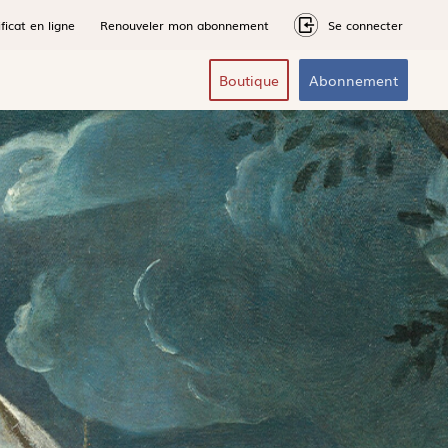
ficat en ligne
Renouveler mon abonnement
Se connecter
Boutique
Abonnement