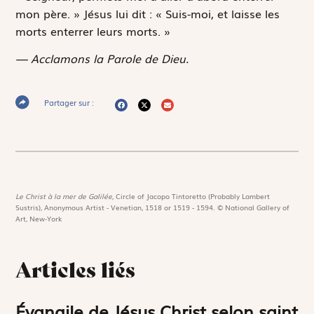
mon père. » Jésus lui dit : « Suis-moi, et laisse les
morts enterrer leurs morts. »
— Acclamons la Parole de Dieu.
Partager sur :
Le Christ à la mer de Galilée,
Circle of Jacopo Tintoretto (Probably Lambert
Sustris), Anonymous Artist - Venetian, 1518 or 1519 - 1594. © National Gallery of
Art, New-York
Articles liés
Évangile de Jésus Christ selon saint