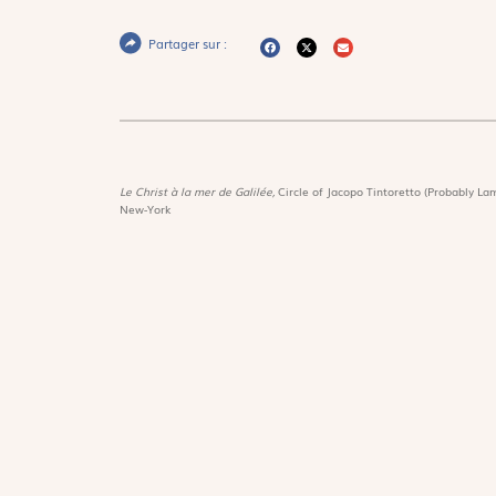
Partager sur :
Le Christ à la mer de Galilée,
Circle of Jacopo Tintoretto (Probably Lam
New-York