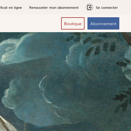
ficat en ligne
Renouveler mon abonnement
Se connecter
Boutique
Abonnement