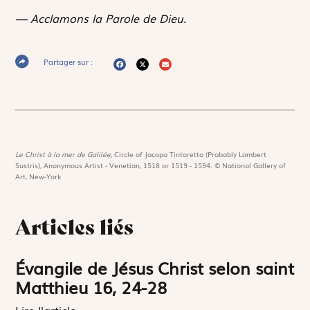
— Acclamons la Parole de Dieu.
Partager sur :
Le Christ à la mer de Galilée,
Circle of Jacopo Tintoretto (Probably Lambert
Sustris), Anonymous Artist - Venetian, 1518 or 1519 - 1594. © National Gallery of
Art, New-York
Articles liés
Évangile de Jésus Christ selon saint
Matthieu 16, 24-28
Lire l'article