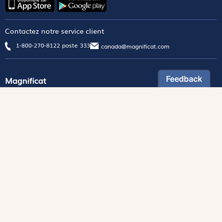
Contactez notre service client
1-800-270-8122 poste 333
canada@magnificat.com
Magnificat
Découvrir
Les trésors de la rédaction
Lire Magnificat en ligne
Fonds de dotation
Les livres du mois
Revues
Édition papier