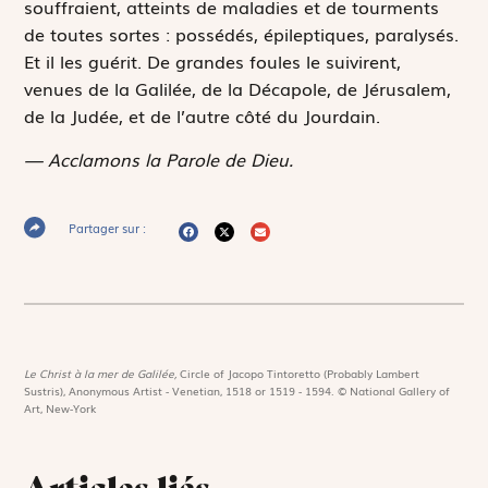
souffraient, atteints de maladies et de tourments
de toutes sortes : possédés, épileptiques, paralysés.
Et il les guérit. De grandes foules le suivirent,
venues de la Galilée, de la Décapole, de Jérusalem,
de la Judée, et de l’autre côté du Jourdain.
— Acclamons la Parole de Dieu.
Partager sur :
Le Christ à la mer de Galilée,
Circle of Jacopo Tintoretto (Probably Lambert
Sustris), Anonymous Artist - Venetian, 1518 or 1519 - 1594. © National Gallery of
Art, New-York
Articles liés