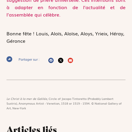
à adapter en fonction de l’actualité et de
l’assemblée qui célèbre.
Bonne fête !
Louis, Aloïs, Aloïse, Aloys, Yrieix, Héray,
Géronce
Partager sur :
Le Christ à la mer de Galilée,
Circle of Jacopo Tintoretto (Probably Lambert
Sustris), Anonymous Artist - Venetian, 1518 or 1519 - 1594. © National Gallery of
Art, New-York
Articles liés