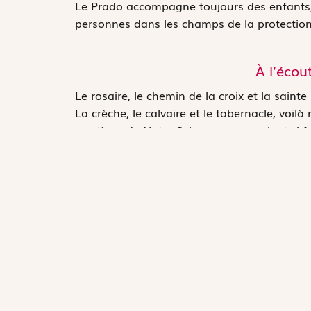
Le Prado accompagne toujours des enfants, d
personnes dans les champs de la protection d
À l’écou
Le rosaire, le chemin de la croix et la saint
La crèche, le calvaire et le tabernacle, voilà
mystères de Notre Seigneur vous soient si 
qui vous est propre. En lisant, prenez pour 
chaque mot, chaque action, chaque vertu, et
cœur et aussi dans votre conduite. Notez les
rappellerez mieux, et plus tard cela vous ser
Partager sur :