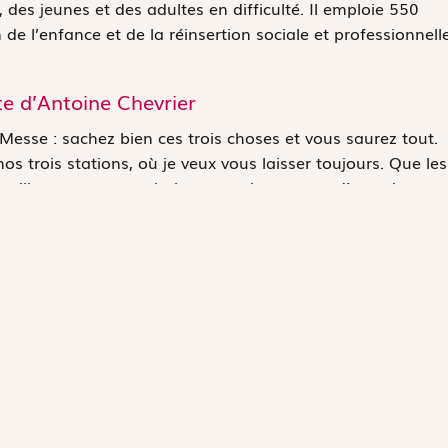
es jeunes et des adultes en difficulté. Il emploie 550
e l’enfance et de la réinsertion sociale et professionnelle
te d’Antoine Chevrier
e Messe : sachez bien ces trois choses et vous saurez tout.
 nos trois stations, où je veux vous laisser toujours. Que les
familiers que vous puissiez en parler comme d’une chose
fondement de vos oraisons l’histoire du mystère, et étudiez
 tâchez de les faire passer dans votre esprit, dans votre
 choses qui vous frappent le plus, vous vous les
vira.
Lettre
43
à l’abbé Jaricot (20 mars 1868
dans
Lettres du vénérable Antoine Chevrie
Librairie catholique Emmanuel Vitte, Lyon-Paris, 19