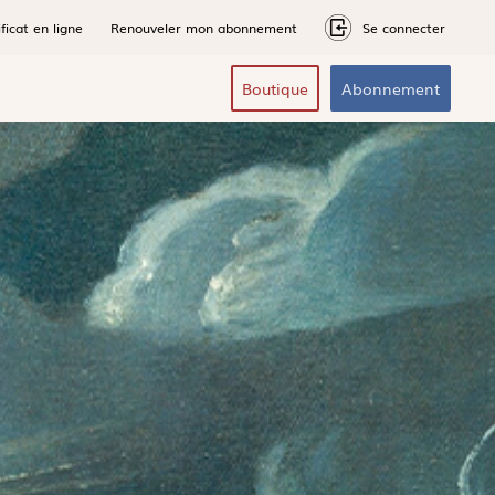
ficat en ligne
Renouveler mon abonnement
Se connecter
Boutique
Abonnement