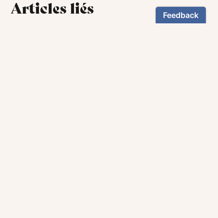
Articles liés
Alphonse-Marie de Liguori (1696-
1787)
Lire l'article
Bienheureuse Eugénie Joubert
(1876-1904)
Lire l'article
Saint Éphrem le Syrien (306-373)
Lire l'article
Saint Bernardin de Sienne (1380-
1444)
Lire l'article