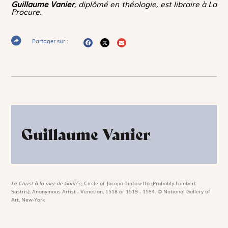
Guillaume Vanier
, diplômé en théologie, est libraire à La
Procure.
Partager sur :
Guillaume Vanier
Le Christ à la mer de Galilée,
Circle of Jacopo Tintoretto (Probably Lambert
Sustris), Anonymous Artist - Venetian, 1518 or 1519 - 1594. © National Gallery of
Art, New-York