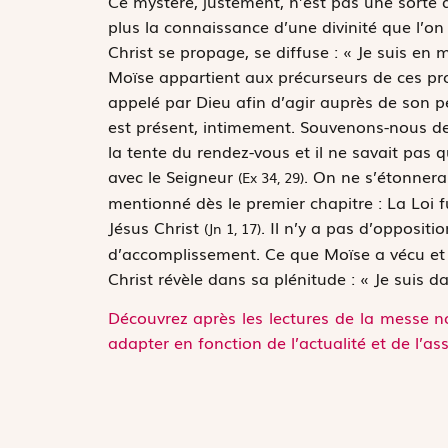
Ce mystère, justement, n’est pas une sorte de 
plus la connaissance d’une divinité que l’on a
Christ se propage, se diffuse :
« Je suis en 
Moïse appartient aux précurseurs de ces pr
appelé par Dieu afin d’agir auprès de son p
est présent, intimement. Souvenons-nous de
la tente du rendez-vous et
il ne savait pas 
avec le Seigneur
. On ne s’étonnera
(Ex 34, 29)
mentionné dès le premier chapitre :
La Loi f
Jésus Christ
. Il n’y a pas d’opposit
(Jn 1, 17)
d’accomplissement. Ce que Moïse a vécu et ce
Christ révèle dans sa plénitude :
« Je suis d
Découvrez après les lectures de la messe no
adapter en fonction de l’actualité et de l’as
Bonne fête !
Solange, Gordien, Job, Jean (d’A