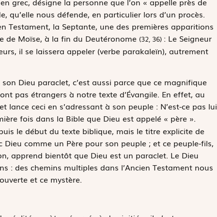
en grec, désigne la personne que l’on « appelle près de
de, qu’elle nous défende, en particulier lors d’un procès.
en Testament, la Septante, une des premières apparitions
ue de Moïse, à la fin du Deutéronome
:
Le Seigneur
(32, 36)
urs, il se laissera appeler
(verbe
parakaleïn
), autrement
t son Dieu paraclet, c’est aussi parce que ce magnifique
t pas étrangers à notre texte d’Évangile. En effet, au
et lance ceci en s’adressant à son peuple :
N’est-ce pas lui
emière fois dans la Bible que Dieu est appelé « père ».
is le début du texte biblique, mais le titre explicite de
nc Dieu comme un Père pour son peuple ; et ce peuple-fils,
n, apprend bientôt que Dieu est un paraclet. Le Dieu
iens : des chemins multiples dans l’Ancien Testament nous
ouverte et ce mystère.