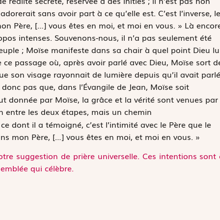
réalité secrète, réservée à des initiés ; il n’est pas non
dorerait sans avoir part à ce qu’elle est. C’est l’inverse, l
mon Père,
[…]
vous êtes en moi, et moi en vous. »
Là encore
opos intenses. Souvenons-nous, il n’a pas seulement été
euple ; Moïse manifeste dans sa chair à quel point Dieu lu
 ce passage où, après avoir parlé avec Dieu, Moïse sort d
que son visage rayonnait de lumière depuis qu’il avait parl
 donc pas que, dans l’Évangile de Jean, Moïse soit
ut donnée par Moïse, la grâce et la vérité sont venues par
ion entre les deux étapes, mais un chemin
 dont il a témoigné, c’est l’intimité avec le Père que le
ans mon Père,
[…]
vous êtes en moi, et moi en vous. »
tre suggestion de prière universelle. Ces intentions sont
semblée qui célèbre.
vila)