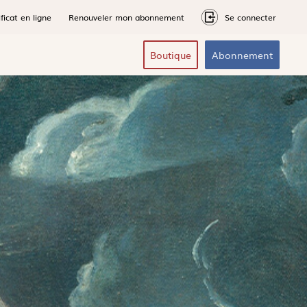
ficat en ligne
Renouveler mon abonnement
Se connecter
Boutique
Abonnement