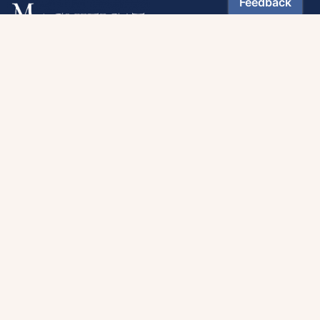
Suivez-nous :
Téléchargez notre application
Contactez notre service client
1-800-270-8122 poste 333
canada@magnificat.com
Magnificat
Découvrir
Les trésors de la rédaction
Lire Magnificat en ligne
Fonds de dotation